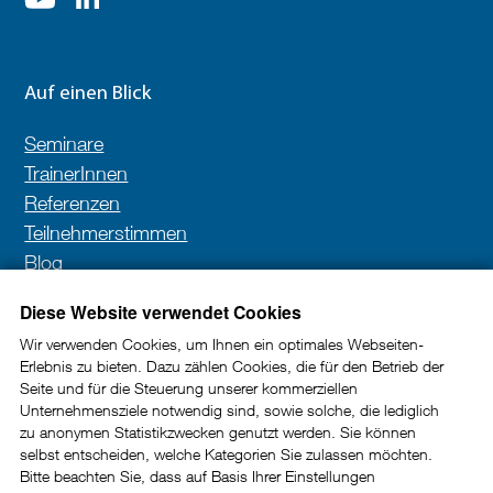
Auf einen Blick
Seminare
TrainerInnen
Referenzen
Teilnehmerstimmen
Blog
Kontakt
Diese Website verwendet Cookies
Wir verwenden Cookies, um Ihnen ein optimales Webseiten-
Erlebnis zu bieten. Dazu zählen Cookies, die für den Betrieb der
Newsletter
Seite und für die Steuerung unserer kommerziellen
Unternehmensziele notwendig sind, sowie solche, die lediglich
In unserem Newsletter erhalten Sie wertvolle Impulse
zu anonymen Statistikzwecken genutzt werden. Sie können
selbst entscheiden, welche Kategorien Sie zulassen möchten.
und Tipps rund um die Kundenkommunikation im
Bitte beachten Sie, dass auf Basis Ihrer Einstellungen
B2B-Bereich.