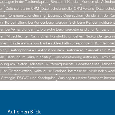
-Aussagen in der Telefonakquise
Stress mit Kunden
Kunden als Vielredne
en
Datenschutz im CRM
Datenschutznovelle
CRM Vorteile
Datenschutz
ion
Kommunikationstraining
Business Organisation
Gendern in der K
en
Körperhaltung bei Kundenbeschwerden
Sich beim Kunden richtig en
en bei Verhandlungen
Erfolgreiche Beschwerdebehandlung
Umgang mit
gen
Mit schlechten Nachrichten konstruktiv umgehen
Neukundengewinn
hnen
Kundenservice von Banken
Geschäftskorrespondenz
Kundenorien
ining
Telefonphobie – Die Angst vor dem Telefonieren
Servicekultur
Waru
pen
Beratung im Verkauf
Startup
Kundenbeziehung aufbauen
Terminver
nnung am Telefon
Telesales
Nutzenargumente
Bedarfsanalyse
Teilneh
quise
Telefonvertrieb
Kaltakquise Seminar
Interesse bei Neukunden wec
 Strategie
DSGVO und Kaltakquise
Was sagen unsere Seminarteilnehmer
Auf einen Blick