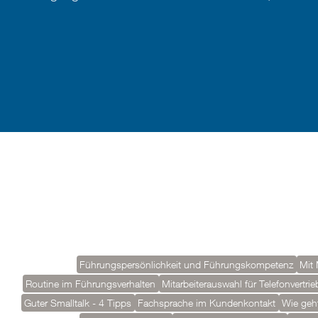
Führungspersönlichkeit und Führungskompetenz
Mit 
Routine im Führungsverhalten
Mitarbeiterauswahl für Telefonvertrie
Guter Smalltalk - 4 Tipps
Fachsprache im Kundenkontakt
Wie geh