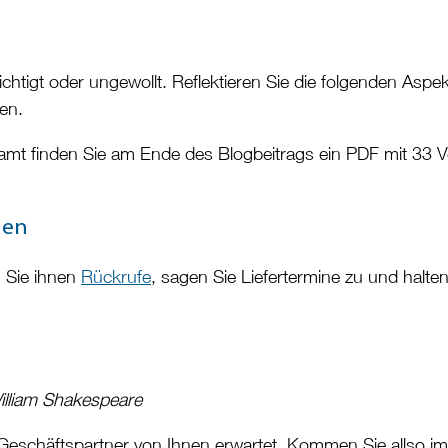
tigt oder ungewollt. Reflektieren Sie die folgenden Aspe
en.
samt finden Sie am Ende des Blogbeitrags ein PDF mit 33 
hen
n Sie ihnen
Rückrufe
, sagen Sie Liefertermine zu und halten
illiam Shakespeare
 Geschäftspartner von Ihnen erwartet. Kommen Sie allso 