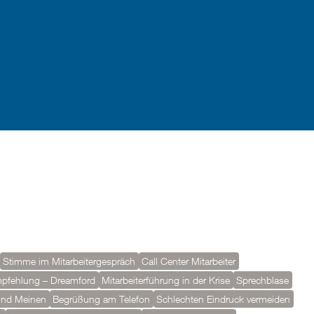
.
Stimme im Mitarbeitergespräch
Call Center Mitarbeiter
pfehlung – Dreamford
Mitarbeiterführung in der Krise
Sprechblase
und Meinen
Begrüßung am Telefon
Schlechten Eindruck vermeiden