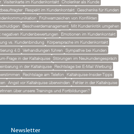
r
Visitenkarte im Kundenkontakt
Choleriker als Kunde
beauftragter
Respekt im Kundenkontakt
Geschenke für Kunden
undenkommunikation
Frühwarnzeichen von Konflikten
tschuldigen
Beschwerdemanagement
Mit Kundenkritik umgehen
 negativen Kundenbewertungen
Emotionen im Kundenkontakt
ung vs. Kundenbindung
Körpersprache im Kundenkontakt
tierung 4.0
Verhandlungen führen
Sympathie bei Kunden
m-Frage in der Kaltakquise
Störungen im Neukundengespräch
einbarung in der Kaltakquise
Rechtslage bei E-Mail Werbung
merstimmen
Rechtslage am Telefon
Kaltakquise-Insider-Tipps
ken
Angst vor Kaltakquise überwinden
Fehler in der Kaltakquise
Innen über unsere Trainings und Fortbildungen?
Newsletter