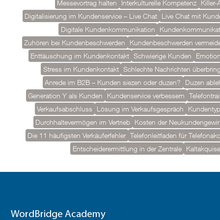
Messevortrag halten
Interkulturelle Kompetenz
Killer
Digitalisierung im Kundenservice – Live Chat
Live Chat mit Kund
Digitale Kundenkommunikation
Kundenkommunikat
Zuhören bei Kundenbeschwerden
Kundenbeschwerden vermeid
Enttäuschung im Kundenkontakt
Schwierige Kunden
Emotion
Stress im Kundenkontakt
Schlechte Nachrichten überbrin
Anrede im B2B – Kunden siezen oder duzen?
Duzen able
Generation Y als Kunden
Kundenservice verbessern
Telefontra
Verkaufsabschluss
Lösung im Verkaufsgespräch
Kundenty
Durchhaltevermögen im Vertrieb
Kosten der Neukundengewi
Die 11 häufigsten Verkäuferfehler
Telefonleitfaden für Telefonak
Entscheiderermittlung in der Zentrale
Kaltakquise
WordBridge Academy