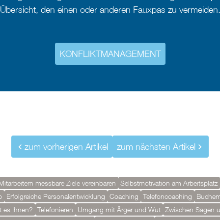
Übersicht, den einen oder anderen Fauxpas zu vermeiden
KONFLIKTMANAGEMENT
zum vorherigen Artikel
zum nächsten Artikel
Mitarbeitern messbare Ziele vereinbaren
Selbstmotivation am Arbeitsplatz
b
Erfolgreiche Personalentwicklung
Coaching
Telefoncoaching
Buchem
t es Ihnen?
Telefonieren
Umgang mit Ärger und Wut
Zwischen Sagen 