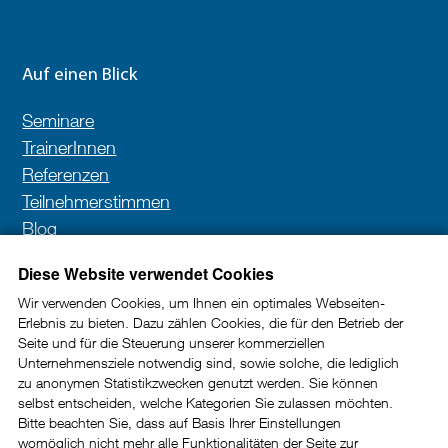
Auf einen Blick
Seminare
TrainerInnen
Referenzen
Teilnehmerstimmen
Blog
Kontakt
Diese Website verwendet Cookies
Wir verwenden Cookies, um Ihnen ein optimales Webseiten-
Erlebnis zu bieten. Dazu zählen Cookies, die für den Betrieb der
Newsletter
Seite und für die Steuerung unserer kommerziellen
Unternehmensziele notwendig sind, sowie solche, die lediglich
In unserem Newsletter erhalten Sie wertvolle Impulse
zu anonymen Statistikzwecken genutzt werden. Sie können
selbst entscheiden, welche Kategorien Sie zulassen möchten.
und Tipps rund um die Kundenkommunikation im
Bitte beachten Sie, dass auf Basis Ihrer Einstellungen
B2B-Bereich.
womöglich nicht mehr alle Funktionalitäten der Seite zur