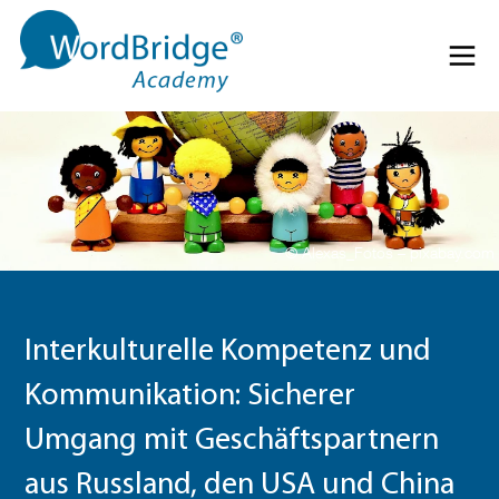
Direkt zum Inhalt springen
Menü 
© Alexas_Fotos – pixabay.com
Interkulturelle Kompetenz und
Kommunikation: Sicherer
Umgang mit Geschäftspartnern
aus Russland, den USA und China