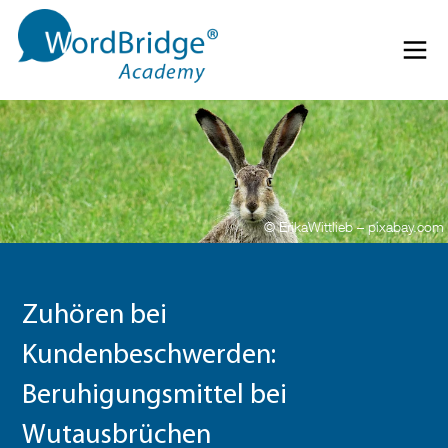
Direkt zum Inhalt springen
Menü 
© ErikaWittlieb – pixabay.com
Zuhören bei
Kundenbeschwerden:
Beruhigungsmittel bei
Wutausbrüchen