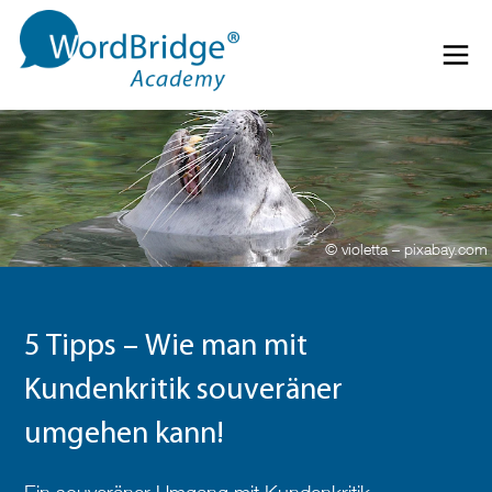
Direkt zum Inhalt springen
Menü 
© violetta – pixabay.com
5 Tipps – Wie man mit
Kundenkritik souveräner
umgehen kann!