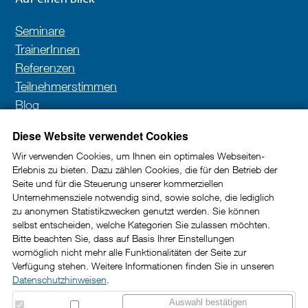
Seminare
TrainerInnen
Referenzen
Teilnehmerstimmen
Blog
Kontakt
Diese Website verwendet Cookies
Wir verwenden Cookies, um Ihnen ein optimales Webseiten-
Erlebnis zu bieten. Dazu zählen Cookies, die für den Betrieb der
Newsletter
Seite und für die Steuerung unserer kommerziellen
Unternehmensziele notwendig sind, sowie solche, die lediglich
In unserem Newsletter erhalten Sie wertvolle Impulse
zu anonymen Statistikzwecken genutzt werden. Sie können
selbst entscheiden, welche Kategorien Sie zulassen möchten.
und Tipps rund um die Kundenkommunikation im
Bitte beachten Sie, dass auf Basis Ihrer Einstellungen
B2B-Bereich.
womöglich nicht mehr alle Funktionalitäten der Seite zur
Verfügung stehen. Weitere Informationen finden Sie in unseren
Datenschutzhinweisen
.
Jetzt abonnieren
Auswahl bestätigen