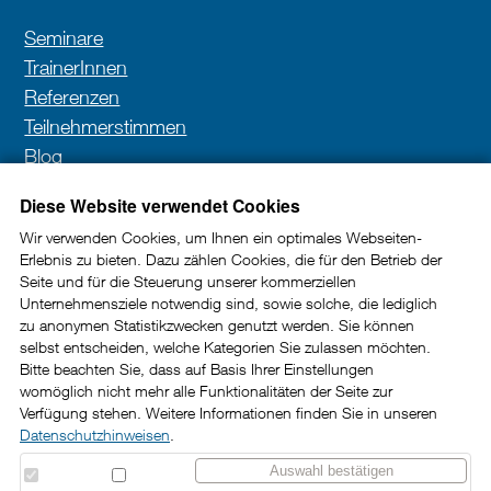
Seminare
TrainerInnen
Referenzen
Teilnehmerstimmen
Blog
Kontakt
Diese Website verwendet Cookies
Wir verwenden Cookies, um Ihnen ein optimales Webseiten-
Erlebnis zu bieten. Dazu zählen Cookies, die für den Betrieb der
Newsletter
Seite und für die Steuerung unserer kommerziellen
Unternehmensziele notwendig sind, sowie solche, die lediglich
In unserem Newsletter erhalten Sie wertvolle Impulse
zu anonymen Statistikzwecken genutzt werden. Sie können
selbst entscheiden, welche Kategorien Sie zulassen möchten.
und Tipps rund um die Kundenkommunikation im
Bitte beachten Sie, dass auf Basis Ihrer Einstellungen
B2B-Bereich.
womöglich nicht mehr alle Funktionalitäten der Seite zur
Verfügung stehen. Weitere Informationen finden Sie in unseren
Datenschutzhinweisen
.
Jetzt abonnieren
Auswahl bestätigen