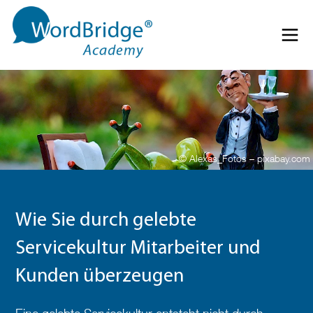
Direkt zum Inhalt springen
Menü 
© Alexas_Fotos – pixabay.com
Wie Sie durch gelebte
Servicekultur Mitarbeiter und
Kunden überzeugen