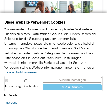
Diese Website verwendet Cookies
Wir verwenden Cookies, um Ihnen ein optimales Webseiten-
Erlebnis zu bieten. Dazu zählen Cookies, die für den Betrieb der
Führungskompetenz
Seite und für die Steuerung unserer kommerziellen
Unternehmensziele notwendig sind, sowie solche, die lediglich
"Feedback richtig geben"!
zu anonymen Statistikzwecken genutzt werden. Sie können
selbst entscheiden, welche Kategorien Sie zulassen möchten.
Feedback-Kultur etablieren
Bitte beachten Sie, dass auf Basis Ihrer Einstellungen
womöglich nicht mehr alle Funktionalitäten der Seite zur
Vertrauensvolles Miteinander
Verfügung stehen. Weitere Informationen finden Sie in unseren
fördern
Datenschutzhinweisen
.
Wachstumspotenziale aktivieren
Auswahl bestätigen
Notwendig
Statistiken
Alle auswählen
Details
Impressum