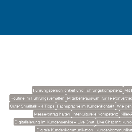
Führungspersönlichkeit und Führungskompetenz
Mit 
Routine im Führungsverhalten
Mitarbeiterauswahl für Telefonvertrie
Guter Smalltalk - 4 Tipps
Fachsprache im Kundenkontakt
Wie geh
Messevortrag halten
Interkulturelle Kompetenz
Killer
Digitalisierung im Kundenservice – Live Chat
Live Chat mit Kund
Digitale Kundenkommunikation
Kundenkommunikat