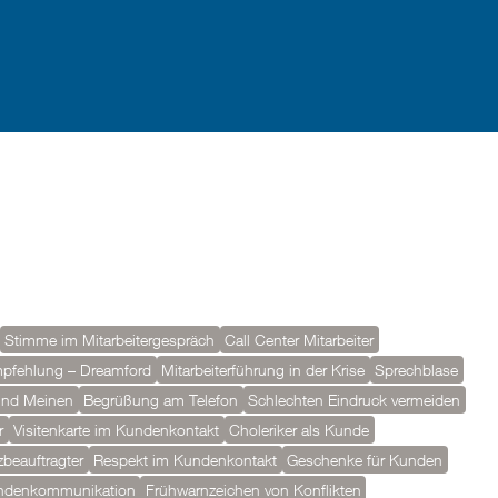
Stimme im Mitarbeitergespräch
Call Center Mitarbeiter
pfehlung – Dreamford
Mitarbeiterführung in der Krise
Sprechblase
und Meinen
Begrüßung am Telefon
Schlechten Eindruck vermeiden
r
Visitenkarte im Kundenkontakt
Choleriker als Kunde
beauftragter
Respekt im Kundenkontakt
Geschenke für Kunden
undenkommunikation
Frühwarnzeichen von Konflikten