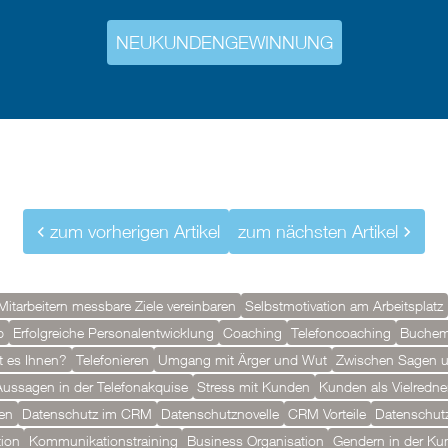
NEUKUNDENGEWINNUNG
zum vorherigen Artikel
zum nächsten Artikel
Mitarbeitern messbare Ziele vereinbaren
Selbstmotivation am Arbeitsplatz
b
Erfolgreiche Personalentwicklung
Coaching
Telefoncoaching
Buchem
t es Ihnen?
Telefonieren
Umgang mit Ärger und Wut
Zwischen Sagen 
-Aussagen in der Telefonakquise
Stress mit Kunden
Kunden als Vielredne
en
Datenschutz im CRM
Datenschutznovelle
CRM Vorteile
Datenschutz
ion
Kommunikationstraining
Business Organisation
Gendern in der K