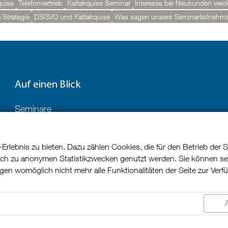
quise
Telefonvertrieb
Kaltakquise Seminar
Interesse bei Neukunden wec
 Strategie
DSGVO und Kaltakquise
Was sagen unsere Seminarteilnehmer
Auf einen Blick
Seminare
TrainerInnen
Referenzen
lebnis zu bieten. Dazu zählen Cookies, die für den Betrieb der S
Teilnehmerstimmen
lich zu anonymen Statistikzwecken genutzt werden. Sie können se
Blog
ngen womöglich nicht mehr alle Funktionalitäten der Seite zur Verf
Kontakt