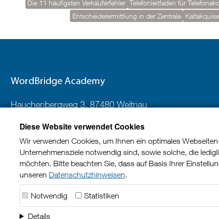
Die 11 häufigsten Verkäuferfehler
Telefonleitfaden für Telefonak
Entscheiderermittlung in der Zentrale
Kaltakquise
WordBridge Academy
Hauchenbergweg 3, 87480 Weitnau
Niederlassung: Dahlweg 120a, 48153 Münster
Diese Website verwendet Cookies
Telefon:
0251 39488-527
Wir verwenden Cookies, um Ihnen ein optimales Webseiten-Er
Unternehmensziele notwendig sind, sowie solche, die ledig
E-Mail:
seminare(at)wordbridge-academy.de
möchten. Bitte beachten Sie, dass auf Basis Ihrer Einstellu
unseren
Datenschutzhinweisen
.
Notwendig
Statistiken
Details