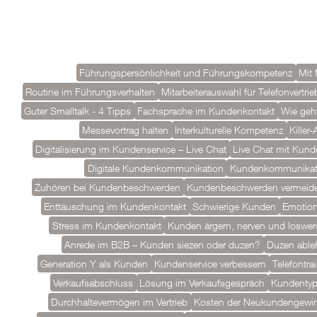
Führungspersönlichkeit und Führungskompetenz
Mit 
Routine im Führungsverhalten
Mitarbeiterauswahl für Telefonvertrie
Guter Smalltalk - 4 Tipps
Fachsprache im Kundenkontakt
Wie geh
Messevortrag halten
Interkulturelle Kompetenz
Killer
Digitalisierung im Kundenservice – Live Chat
Live Chat mit Kund
Digitale Kundenkommunikation
Kundenkommunikat
Zuhören bei Kundenbeschwerden
Kundenbeschwerden vermeid
Enttäuschung im Kundenkontakt
Schwierige Kunden
Emotion
Stress im Kundenkontakt
Kunden ärgern, nerven und loswe
Anrede im B2B – Kunden siezen oder duzen?
Duzen able
Generation Y als Kunden
Kundenservice verbessern
Telefontra
Verkaufsabschluss
Lösung im Verkaufsgespräch
Kundenty
Durchhaltevermögen im Vertrieb
Kosten der Neukundengewi