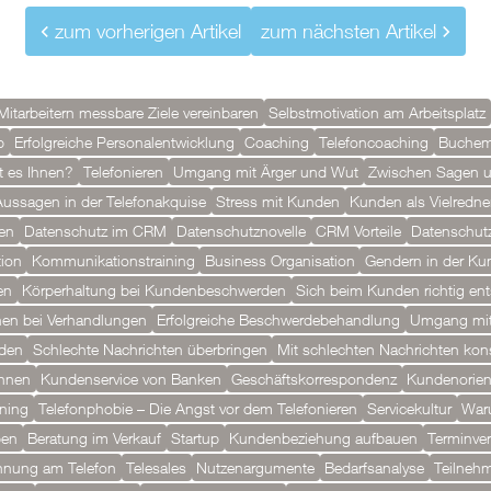
zum vorherigen Artikel
zum nächsten Artikel
Mitarbeitern messbare Ziele vereinbaren
Selbstmotivation am Arbeitsplatz
b
Erfolgreiche Personalentwicklung
Coaching
Telefoncoaching
Buchem
t es Ihnen?
Telefonieren
Umgang mit Ärger und Wut
Zwischen Sagen 
-Aussagen in der Telefonakquise
Stress mit Kunden
Kunden als Vielredne
en
Datenschutz im CRM
Datenschutznovelle
CRM Vorteile
Datenschutz
ion
Kommunikationstraining
Business Organisation
Gendern in der K
en
Körperhaltung bei Kundenbeschwerden
Sich beim Kunden richtig en
en bei Verhandlungen
Erfolgreiche Beschwerdebehandlung
Umgang mit
rden
Schlechte Nachrichten überbringen
Mit schlechten Nachrichten kon
hnen
Kundenservice von Banken
Geschäftskorrespondenz
Kundenorien
ining
Telefonphobie – Die Angst vor dem Telefonieren
Servicekultur
Waru
pen
Beratung im Verkauf
Startup
Kundenbeziehung aufbauen
Terminver
nnung am Telefon
Telesales
Nutzenargumente
Bedarfsanalyse
Teilneh