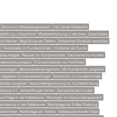
Stimme im Mitarbeitergespräch
Call Center Mitarbeiter
pfehlung – Dreamford
Mitarbeiterführung in der Krise
Sprechblase
und Meinen
Begrüßung am Telefon
Schlechten Eindruck vermeiden
r
Visitenkarte im Kundenkontakt
Choleriker als Kunde
beauftragter
Respekt im Kundenkontakt
Geschenke für Kunden
undenkommunikation
Frühwarnzeichen von Konflikten
tschuldigen
Beschwerdemanagement
Mit Kundenkritik umgehen
 negativen Kundenbewertungen
Emotionen im Kundenkontakt
struktiv umgehen
Neukundengewinnung vs. Kundenbindung
tierung 4.0
Verhandlungen führen
Sympathie bei Kunden
m-Frage in der Kaltakquise
Störungen im Neukundengespräch
einbarung in der Kaltakquise
Rechtslage bei E-Mail Werbung
merstimmen
Rechtslage am Telefon
Kaltakquise-Insider-Tipps