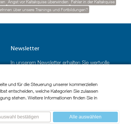
ken
Angst vor Kaltakquise überwinden
Fehler in der Kaltakquise
Innen über unsere Trainings und Fortbildungen?
Newsletter
In unserem Newsletter erhalten Sie wertvolle
Impulse und Tipps rund um die
Kundenkommunikation im B2B-Bereich.
eite und für die Steuerung unserer kommerziellen
lbst entscheiden, welche Kategorien Sie zulassen
ügung stehen. Weitere Informationen finden Sie in
Jetzt abonnieren
Auswahl bestätigen
Alle auswählen