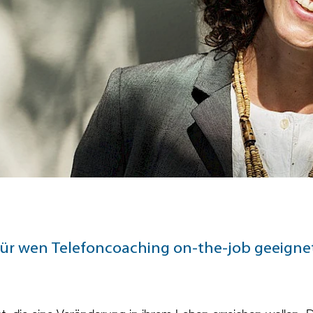
für wen Telefoncoaching on-the-job geeigne