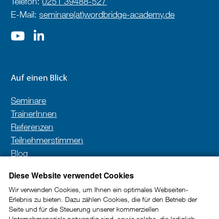
Telefon:
0251 39488-527
E-Mail:
seminare(at)wordbridge-academy.de
Auf einen Blick
Seminare
TrainerInnen
Referenzen
Teilnehmerstimmen
Blog
Kontakt
Diese Website verwendet Cookies
Wir verwenden Cookies, um Ihnen ein optimales Webseiten-
Erlebnis zu bieten. Dazu zählen Cookies, die für den Betrieb der
Newsletter
Seite und für die Steuerung unserer kommerziellen
Unternehmensziele notwendig sind, sowie solche, die lediglich