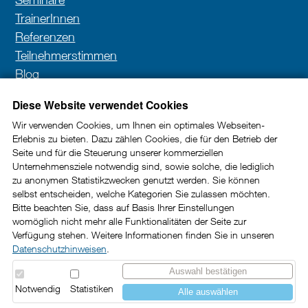
TrainerInnen
Referenzen
Teilnehmerstimmen
Blog
Kontakt
Diese Website verwendet Cookies
Wir verwenden Cookies, um Ihnen ein optimales Webseiten-
Erlebnis zu bieten. Dazu zählen Cookies, die für den Betrieb der
Newsletter
Seite und für die Steuerung unserer kommerziellen
Unternehmensziele notwendig sind, sowie solche, die lediglich
In unserem Newsletter erhalten Sie wertvolle Impulse
zu anonymen Statistikzwecken genutzt werden. Sie können
selbst entscheiden, welche Kategorien Sie zulassen möchten.
und Tipps rund um die Kundenkommunikation im
Bitte beachten Sie, dass auf Basis Ihrer Einstellungen
B2B-Bereich.
womöglich nicht mehr alle Funktionalitäten der Seite zur
Verfügung stehen. Weitere Informationen finden Sie in unseren
Datenschutzhinweisen
.
Jetzt abonnieren
Auswahl bestätigen
Notwendig
Statistiken
Alle auswählen