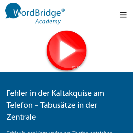
Direkt zum Inhalt springen
Menü 
© Michael_Hiraeth - pixabay.com
Fehler in der Kaltakquise am
Telefon – Tabusätze in der
Zentrale