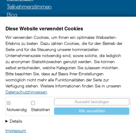
Teilnehmerstimmen
Blog
Kontakt
Diese Website verwendet Cookies
Wir verwenden Cookies, um Ihnen ein optimales Webseiten-
Erlebnis zu bieten. Dazu zählen Cookies, die für den Betrieb der
Newsletter
Seite und für die Steuerung unserer kommerziellen
Unternehmensziele notwendig sind, sowie solche, die lediglich
In unserem Newsletter erhalten Sie wertvolle Impulse
zu anonymen Statistikzwecken genutzt werden. Sie können
selbst entscheiden, welche Kategorien Sie zulassen möchten.
und Tipps rund um die Kundenkommunikation im
Bitte beachten Sie, dass auf Basis Ihrer Einstellungen
B2B-Bereich.
womöglich nicht mehr alle Funktionalitäten der Seite zur
Verfügung stehen. Weitere Informationen finden Sie in unseren
Datenschutzhinweisen
.
Jetzt abonnieren
Auswahl bestätigen
Notwendig
Statistiken
Alle auswählen
Details
Impressum
Impressum
Datenschutz
Barrierefreiheit