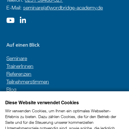
E-Mail:
seminare(at)wordbridge-academy.de
Auf einen Blick
Seminare
TrainerInnen
Referenzen
Teilnehmerstimmen
Blog
Kontakt
Diese Website verwendet Cookies
Wir verwenden Cookies, um Ihnen ein optimales Webseiten-
Erlebnis zu bieten. Dazu zählen Cookies, die für den Betrieb der
Newsletter
Seite und für die Steuerung unserer kommerziellen
Unternehmensziele notwendig sind, sowie solche, die lediglich