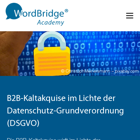
Direkt zum Inhalt springen
Menü 
© ChristophMeinersmann – pixabay.com
B2B-Kaltakquise im Lichte der
Datenschutz-Grundverordnung
(DSGVO)