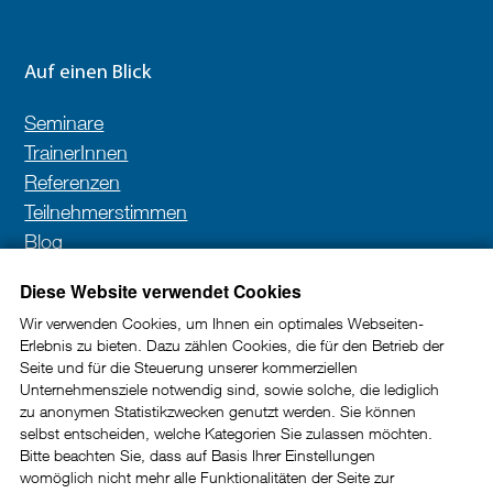
Auf einen Blick
Seminare
TrainerInnen
Referenzen
Teilnehmerstimmen
Blog
Kontakt
Diese Website verwendet Cookies
Wir verwenden Cookies, um Ihnen ein optimales Webseiten-
Erlebnis zu bieten. Dazu zählen Cookies, die für den Betrieb der
Newsletter
Seite und für die Steuerung unserer kommerziellen
Unternehmensziele notwendig sind, sowie solche, die lediglich
In unserem Newsletter erhalten Sie wertvolle Impulse
zu anonymen Statistikzwecken genutzt werden. Sie können
selbst entscheiden, welche Kategorien Sie zulassen möchten.
und Tipps rund um die Kundenkommunikation im
Bitte beachten Sie, dass auf Basis Ihrer Einstellungen
B2B-Bereich.
womöglich nicht mehr alle Funktionalitäten der Seite zur