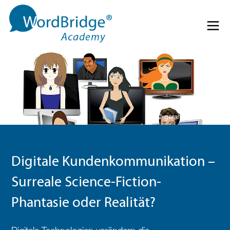
Direkt zum Inhalt springen
Menü 
© geralt – pixabay.com
Digitale Kundenkommunikation –
Surreale Science-Fiction-
Phantasie oder Realität?