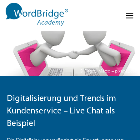
Direkt zum Inhalt springen
Menü 
© Peggy_Marco – pixabay.com
Digitalisierung und Trends im
Kundenservice – Live Chat als
Beispiel