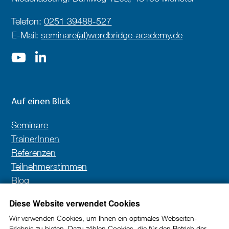
Telefon:
0251 39488-527
E-Mail:
seminare(at)wordbridge-academy.de
Auf einen Blick
Seminare
TrainerInnen
Referenzen
Teilnehmerstimmen
Blog
Kontakt
Diese Website verwendet Cookies
Wir verwenden Cookies, um Ihnen ein optimales Webseiten-
Erlebnis zu bieten. Dazu zählen Cookies, die für den Betrieb der