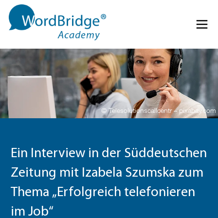
Direkt zum Inhalt springen
Menü 
© Telesolutionscallcentr – pixabay.com
Ein Interview in der Süddeutschen
Zeitung mit Izabela Szumska zum
Thema „Erfolgreich telefonieren
im Job“