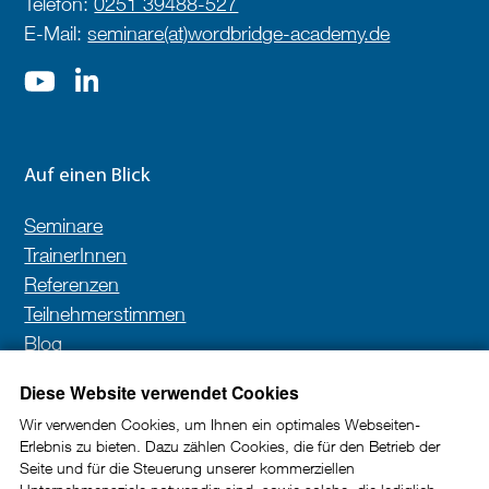
Telefon:
0251 39488-527
E-Mail:
seminare(at)wordbridge-academy.de
Auf einen Blick
Seminare
TrainerInnen
Referenzen
Teilnehmerstimmen
Blog
Kontakt
Diese Website verwendet Cookies
Wir verwenden Cookies, um Ihnen ein optimales Webseiten-
Erlebnis zu bieten. Dazu zählen Cookies, die für den Betrieb der
Newsletter
Seite und für die Steuerung unserer kommerziellen