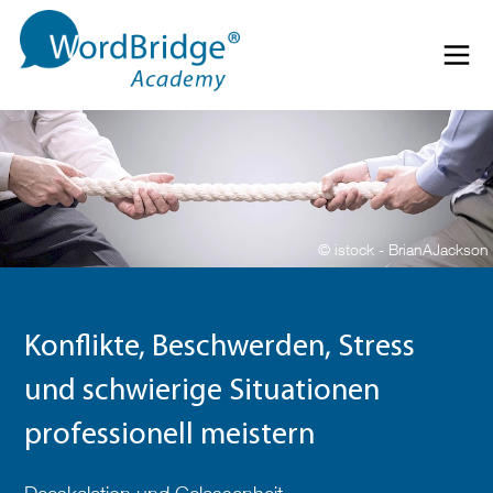
Direkt zum Inhalt springen
Menü 
© istock - BrianAJackson
Konflikte, Beschwerden, Stress
und schwierige Situationen
professionell meistern