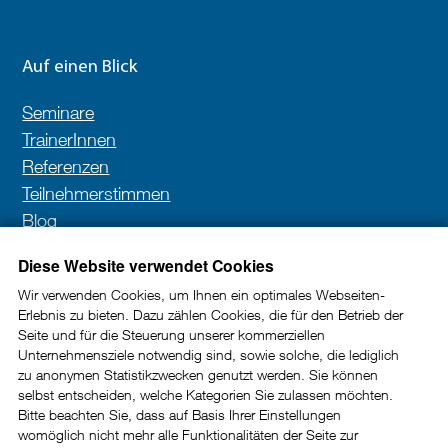
Auf einen Blick
Seminare
TrainerInnen
Referenzen
Teilnehmerstimmen
Blog
Kontakt
Diese Website verwendet Cookies
Wir verwenden Cookies, um Ihnen ein optimales Webseiten-
Erlebnis zu bieten. Dazu zählen Cookies, die für den Betrieb der
Newsletter
Seite und für die Steuerung unserer kommerziellen
Unternehmensziele notwendig sind, sowie solche, die lediglich
In unserem Newsletter erhalten Sie wertvolle Impulse
zu anonymen Statistikzwecken genutzt werden. Sie können
selbst entscheiden, welche Kategorien Sie zulassen möchten.
und Tipps rund um die Kundenkommunikation im
Bitte beachten Sie, dass auf Basis Ihrer Einstellungen
B2B-Bereich.
womöglich nicht mehr alle Funktionalitäten der Seite zur