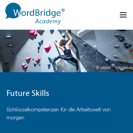
Direkt zum Inhalt springen
Menü 
© istock - fotodelux
Future Skills
Schlüsselkompetenzen für die Arbeitswelt von
morgen