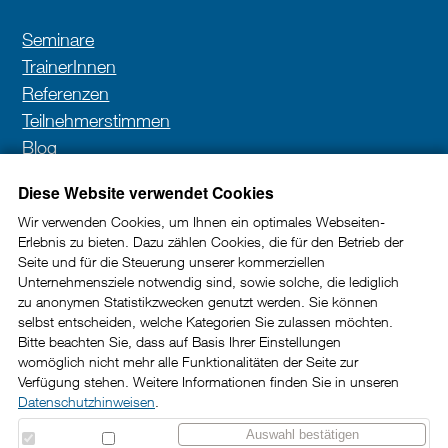
Seminare
TrainerInnen
Referenzen
Teilnehmerstimmen
Blog
Kontakt
Diese Website verwendet Cookies
Wir verwenden Cookies, um Ihnen ein optimales Webseiten-
Erlebnis zu bieten. Dazu zählen Cookies, die für den Betrieb der
Newsletter
Seite und für die Steuerung unserer kommerziellen
Unternehmensziele notwendig sind, sowie solche, die lediglich
In unserem Newsletter erhalten Sie wertvolle Impulse
zu anonymen Statistikzwecken genutzt werden. Sie können
selbst entscheiden, welche Kategorien Sie zulassen möchten.
und Tipps rund um die Kundenkommunikation im
Bitte beachten Sie, dass auf Basis Ihrer Einstellungen
B2B-Bereich.
womöglich nicht mehr alle Funktionalitäten der Seite zur
Verfügung stehen. Weitere Informationen finden Sie in unseren
Datenschutzhinweisen
.
Jetzt abonnieren
Auswahl bestätigen