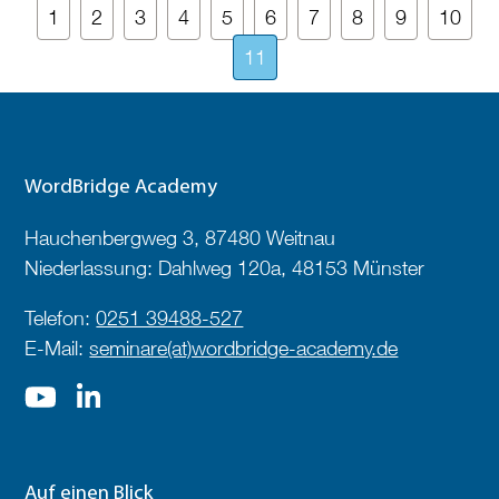
1
2
3
4
5
6
7
8
9
10
11
WordBridge Academy
Hauchenbergweg 3, 87480 Weitnau
Niederlassung: Dahlweg 120a, 48153 Münster
Telefon:
0251 39488-527
E-Mail:
seminare(at)wordbridge-academy.de
Auf einen Blick