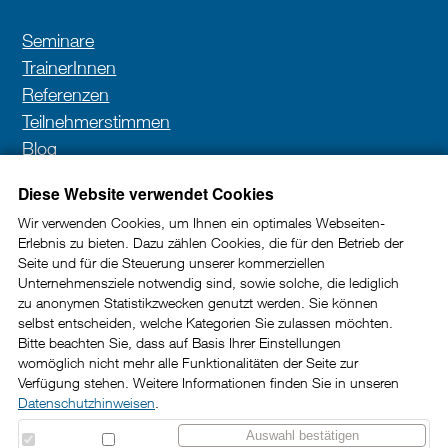
Seminare
TrainerInnen
Referenzen
Teilnehmerstimmen
Blog
Kontakt
Diese Website verwendet Cookies
Wir verwenden Cookies, um Ihnen ein optimales Webseiten-
Erlebnis zu bieten. Dazu zählen Cookies, die für den Betrieb der
Newsletter
Seite und für die Steuerung unserer kommerziellen
Unternehmensziele notwendig sind, sowie solche, die lediglich
In unserem Newsletter erhalten Sie wertvolle Impulse
zu anonymen Statistikzwecken genutzt werden. Sie können
selbst entscheiden, welche Kategorien Sie zulassen möchten.
und Tipps rund um die Kundenkommunikation im
Bitte beachten Sie, dass auf Basis Ihrer Einstellungen
B2B-Bereich.
womöglich nicht mehr alle Funktionalitäten der Seite zur
Verfügung stehen. Weitere Informationen finden Sie in unseren
Datenschutzhinweisen
.
Jetzt abonnieren
Auswahl bestätigen