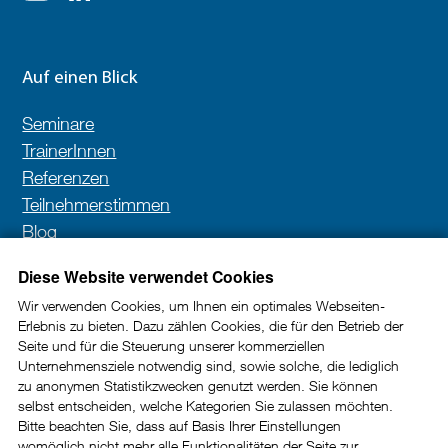
Auf einen Blick
Seminare
TrainerInnen
Referenzen
Teilnehmerstimmen
Blog
Kontakt
Diese Website verwendet Cookies
Wir verwenden Cookies, um Ihnen ein optimales Webseiten-
Erlebnis zu bieten. Dazu zählen Cookies, die für den Betrieb der
Newsletter
Seite und für die Steuerung unserer kommerziellen
Unternehmensziele notwendig sind, sowie solche, die lediglich
In unserem Newsletter erhalten Sie wertvolle Impulse
zu anonymen Statistikzwecken genutzt werden. Sie können
selbst entscheiden, welche Kategorien Sie zulassen möchten.
und Tipps rund um die Kundenkommunikation im
Bitte beachten Sie, dass auf Basis Ihrer Einstellungen
B2B-Bereich.
womöglich nicht mehr alle Funktionalitäten der Seite zur