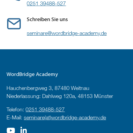
0251 39488-527
Schreiben Sie uns
seminare@wordbridge-academy.de
WordBridge Academy
Hauchenbergweg 3, 87480 Weitnau
Niederlassung: Dahlweg 120a, 48153 Münster
Telefon:
0251 39488-527
E-Mail:
seminare(at)wordbridge-academy.de