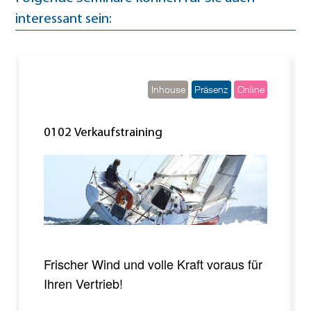
interessant sein:
Inhouse
Präsenz
Online
aufstraining
0114 Teamtraini
Wind und volle Kraft voraus für
Zusammenarbeit
trieb!
und Außendiens